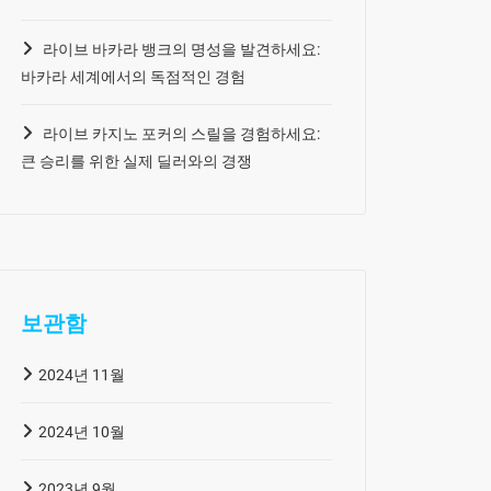
라이브 바카라 뱅크의 명성을 발견하세요:
바카라 세계에서의 독점적인 경험
라이브 카지노 포커의 스릴을 경험하세요:
큰 승리를 위한 실제 딜러와의 경쟁
보관함
2024년 11월
2024년 10월
2023년 9월