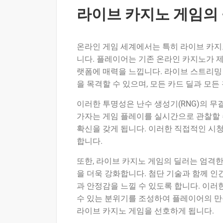
라이브 카지노 게임의
온라인 게임 세계에서는 특히 라이브 카지
니다. 플레이어는 기존 온라인 카지노가 
랫폼에 매력을 느낍니다. 라이브 스트리밍
을 목격할 수 있으며, 모든 카드 딜과 모든
이러한 투명성은 난수 생성기(RNG)의 무
가자는 게임 플레이를 실시간으로 관찰할 
확신을 갖게 됩니다. 이러한 직접적인 시청
합니다.
또한, 라이브 카지노 게임의 딜러는 엄격
을 더욱 강화합니다. 첨단 기술과 함께 
과 안정감을 느낄 수 있도록 합니다. 이
수 있는 분위기를 조성하여 플레이어의 
라이브 카지노 게임을 선호하게 됩니다.