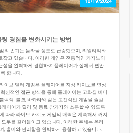
10/19/2024
블링 경험을 변화시키는 방법
임의 인기는 놀라울 정도로 급증했으며, 리얼리티와
로잡고 있습니다. 이러한 게임은 전통적인 카지노의
근성을 완벽하게 결합하여 플레이어가 집에서 편안
록 합니다.
라이브 딜러 게임은 플레이어를 지상 카지노를 연상
 혁신적인 접근 방식을 통해 플레이어는 고화질 비디
블랙잭, 룰렛, 바카라와 같은 고전적인 게임을 즐길
플레이어가 딜러 및 동료 참가자와 소통할 수 있도록
에 따라 라이브 카지노 게임의 매력은 계속해서 커지
어 모두를 끌어들이고 있습니다. 이러한 추세는 온라
며, 흥미와 편리함을 완벽하게 융합하고 있습니다.