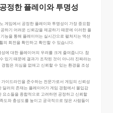
 공정한 플레이와 투명성
노 게임에서 공정한 플레이와 투명성이 가장 중요합
제공하기 어려운 신뢰감을 제공하기 때문에 이러한 플
 기능을 통해 플레이어는 실시간으로 펼쳐지는 액션
 휠의 회전을 확인하고 확인할 수 있습니다.
결성에 대한 플레이어의 우려를 크게 줄여줍니다. 참
수 있기 때문에 결과가 조작된 것이 아니라 진짜라는
 경험은 의심을 없애고 신뢰할 수 있는 환경을 조성
한 가이드라인을 준수하는 전문가로서 게임의 신뢰성
인간 딜러의 존재는 플레이어가 게임 경험에서 몰입감
러한 요소들을 종합적으로 고려하면 공정하고 신뢰할
만족도와 충성도를 높이고 궁극적으로 많은 사람들이