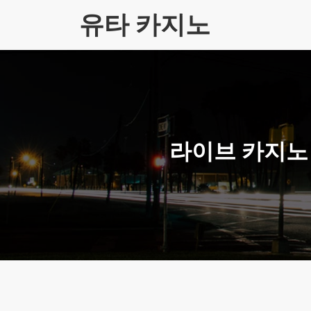
Skip
유타 카지노
to
content
라이브 카지노