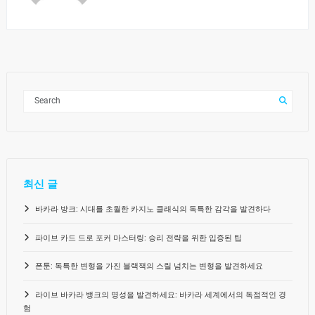
최신 글
바카라 방크: 시대를 초월한 카지노 클래식의 독특한 감각을 발견하다
파이브 카드 드로 포커 마스터링: 승리 전략을 위한 입증된 팁
폰툰: 독특한 변형을 가진 블랙잭의 스릴 넘치는 변형을 발견하세요
라이브 바카라 뱅크의 명성을 발견하세요: 바카라 세계에서의 독점적인 경
험