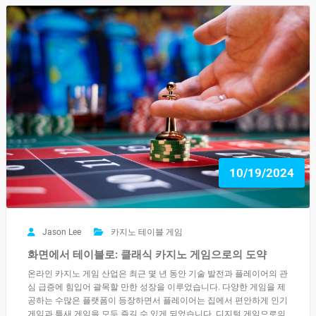
10/19/2024
Jason Lee
카지노 테이블 게임
화면에서 테이블로: 클래식 카지노 게임으로의 도약
온라인 카지노 게임 산업은 최근 몇 년 동안 기술 발전과 플레이어의 관
심 급증에 힘입어 괄목할 만한 성장을 이루었습니다. 다양한 게임을 제
공하는 수많은 플랫폼이 등장하면서 플레이어는 집에서 편안하게 인기
게임과 틈새 게임을 모두 즐길 수 있게 되었습니다. 디지털 게임으로의