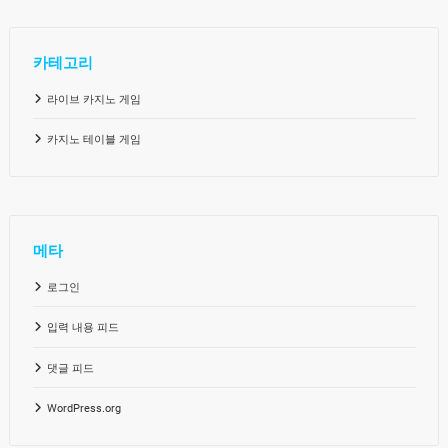
카테고리
라이브 카지노 게임
카지노 테이블 게임
메타
로그인
입력 내용 피드
댓글 피드
WordPress.org