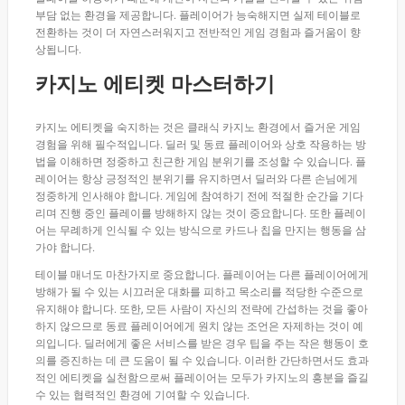
부담 없는 환경을 제공합니다. 플레이어가 능숙해지면 실제 테이블로
전환하는 것이 더 자연스러워지고 전반적인 게임 경험과 즐거움이 향
상됩니다.
카지노 에티켓 마스터하기
카지노 에티켓을 숙지하는 것은 클래식 카지노 환경에서 즐거운 게임
경험을 위해 필수적입니다. 딜러 및 동료 플레이어와 상호 작용하는 방
법을 이해하면 정중하고 친근한 게임 분위기를 조성할 수 있습니다. 플
레이어는 항상 긍정적인 분위기를 유지하면서 딜러와 다른 손님에게
정중하게 인사해야 합니다. 게임에 참여하기 전에 적절한 순간을 기다
리며 진행 중인 플레이를 방해하지 않는 것이 중요합니다. 또한 플레이
어는 무례하게 인식될 수 있는 방식으로 카드나 칩을 만지는 행동을 삼
가야 합니다.
테이블 매너도 마찬가지로 중요합니다. 플레이어는 다른 플레이어에게
방해가 될 수 있는 시끄러운 대화를 피하고 목소리를 적당한 수준으로
유지해야 합니다. 또한, 모든 사람이 자신의 전략에 간섭하는 것을 좋아
하지 않으므로 동료 플레이어에게 원치 않는 조언은 자제하는 것이 예
의입니다. 딜러에게 좋은 서비스를 받은 경우 팁을 주는 작은 행동이 호
의를 증진하는 데 큰 도움이 될 수 있습니다. 이러한 간단하면서도 효과
적인 에티켓을 실천함으로써 플레이어는 모두가 카지노의 흥분을 즐길
수 있는 협력적인 환경에 기여할 수 있습니다.