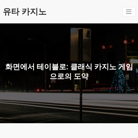
Skip
to
유타 카지노
content
화면에서 테이블로: 클래식 카지노 게임
으로의 도약